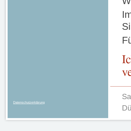
We
I
Si
Fü
I
v
Sa
Datenschutzerklärung
Dü