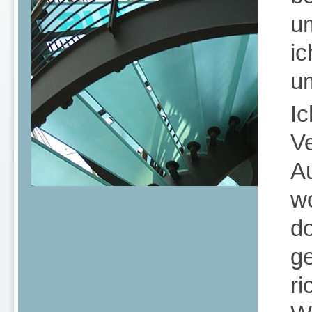
u
ic
u
Ic
V
Au
wo
do
ge
ri