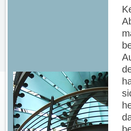
Ke
Ab
ma
b
Au
de
h
si
he
da
be